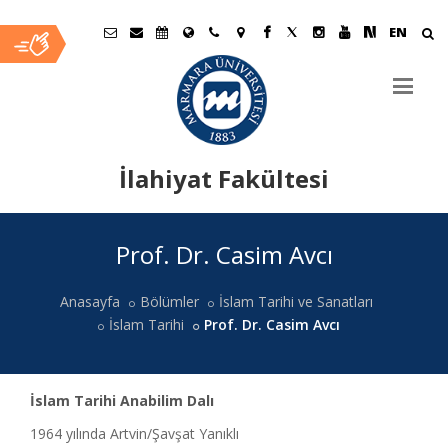
EN
İlahiyat Fakültesi
Ana
Prof. Dr. Casim Avcı
İçerik
Anasayfa
Bölümler
İslam Tarihi ve Sanatları
İslam Tarihi
Prof. Dr. Casim Avcı
İslam Tarihi Anabilim Dalı
1964 yılında Artvin/Şavşat Yanıklı