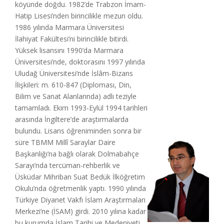
köyünde doğdu. 1982’de Trabzon İmam-
Hatip Lisesi’nden birincilikle mezun oldu.
1986 yılında Marmara Üniversitesi
İlahiyat Fakültesi’ni birincilikle bitirdi.
Yüksek lisansını 1990’da Marmara
Üniversitesi’nde, doktorasını 1997 yılında
Uludağ Üniversitesi’nde İslâm-Bizans
İlişkileri: m. 610-847 (Diploması, Din,
Bilim ve Sanat Alanlarında) adlı teziyle
tamamladı. Ekim 1993-Eylül 1994 tarihleri
arasında İngiltere’de araştırmalarda
bulundu. Lisans öğreniminden sonra bir
süre TBMM Millî Saraylar Daire
Başkanlığı’na bağlı olarak Dolmabahçe
Sarayı’nda tercüman-rehberlik ve
Üsküdar Mihriban Suat Bedük İlköğretim
Okulu’nda öğretmenlik yaptı. 1990 yılında
Türkiye Diyanet Vakfı İslam Araştırmaları
Merkezi’ne (İSAM) girdi. 2010 yılına kadar
bu kurumda İslam Tarihi ve Medeniyeti