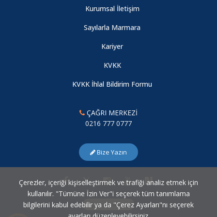
Kurumsal İletişim
Sayılarla Marmara
Kariyer
KVKK
KVKK İhlal Bildirim Formu
ÇAĞRI MERKEZİ
0216 777 0777
Bize Yazın
Çerezler, içeriği kişiselleştirmek ve trafiği analiz etmek için
kullanılır. "Tümüne İzin Ver"i seçerek tüm tanımlama
bilgilerini kabul edebilir ya da "Çerez Ayarları"nı seçerek
Çerez Ayarları
ayarları düzenleyebilirsiniz.