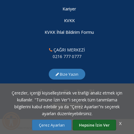
Kariyer
KVKK
KVKK İhlal Bildirim Formu
ÇAĞRI MERKEZİ
0216 777 0777
Bize Yazın
Çerezler, içeriği kişiselleştirmek ve trafiği analiz etmek için
kullanılır. "Tümüne İzin Ver"i seçerek tüm tanımlama
bilgilerini kabul edebilir ya da "Çerez Ayarları"nı seçerek
Çerez Ayarları
ayarları düzenleyebilirsiniz.
X
Çerez Ayarları
Hepsine İzin Ver
Marmara Üniversitesi Bilgi İşlem Daire Başkanlığı © 2007 - 2026