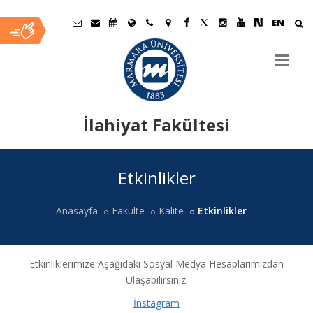
EN
İlahiyat Fakültesi
Ana
Etkinlikler
İçerik
Anasayfa
Fakülte
Kalite
Etkinlikler
Etkinliklerimize Aşağıdaki Sosyal Medya Hesaplarımızdan
Ulaşabilirsiniz.
İnstagram