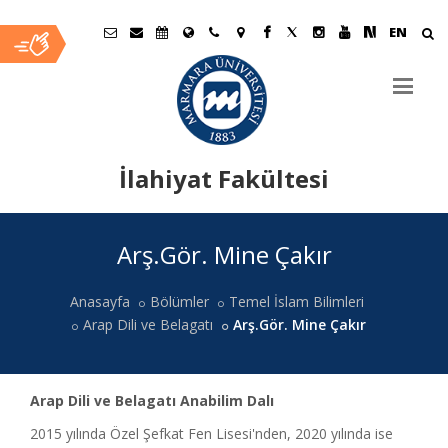
EN
İlahiyat Fakültesi
Ana
Arş.Gör. Mine Çakır
İçerik
Anasayfa
Bölümler
Temel İslam Bilimleri
Arap Dili ve Belagatı
Arş.Gör. Mine Çakır
Arap Dili ve Belagatı Anabilim Dalı
2015 yılında Özel Şefkat Fen Lisesi'nden, 2020 yılında ise