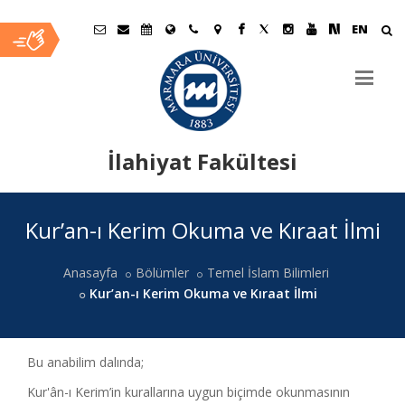
EN
İlahiyat Fakültesi
Ana
Kur’an-ı Kerim Okuma ve Kıraat İlmi
İçerik
Anasayfa
Bölümler
Temel İslam Bilimleri
Kur’an-ı Kerim Okuma ve Kıraat İlmi
Bu anabilim dalında;
Kur'ân-ı Kerim’in kurallarına uygun biçimde okunmasının