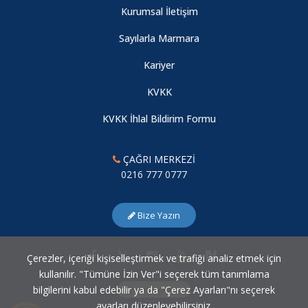
Kurumsal İletişim
Sayılarla Marmara
Kariyer
KVKK
KVKK İhlal Bildirim Formu
ÇAĞRI MERKEZİ
0216 777 0777
Bize Yazın
Çerezler, içeriği kişiselleştirmek ve trafiği analiz etmek için
kullanılır. "Tümüne İzin Ver"i seçerek tüm tanımlama
bilgilerini kabul edebilir ya da "Çerez Ayarları"nı seçerek
Çerez Ayarları
ayarları düzenleyebilirsiniz.