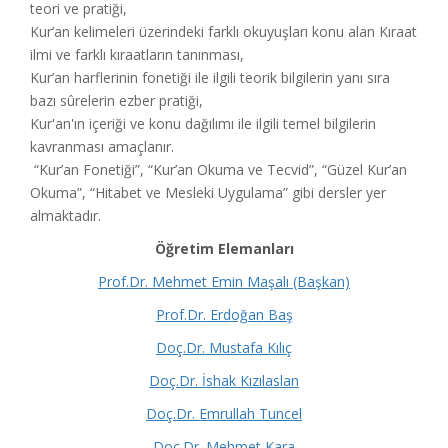
teori ve pratiği,
Kur’an kelimeleri üzerindeki farklı okuyuşları konu alan Kıraat
ilmi ve farklı kıraatların tanınması,
Kur’an harflerinin fonetiği ile ilgili teorik bilgilerin yanı sıra
bazı sûrelerin ezber pratiği,
Kur'an'ın içeriği ve konu dağılımı ile ilgili temel bilgilerin
kavranması amaçlanır.
“Kur’an Fonetiği”, “Kur’an Okuma ve Tecvid”, “Güzel Kur’an
Okuma”, “Hitabet ve Mesleki Uygulama” gibi dersler yer
almaktadır.
Öğretim Elemanları
Prof.Dr. Mehmet Emin Maşalı (Başkan)
Prof.Dr.
Erd
oğan
Baş
Doç.Dr. Mustafa Kılıç
Doç.Dr. İshak Kızılaslan
Doç.Dr. Emrullah Tuncel
Doç.Dr. Mehmet Kara