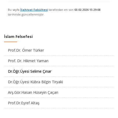
Bu sayfa
İlahiyat Fakültesi
tarafından en son
03.02.2026 15:29:08
tarihinde güncellenmiştir.
İslam Felsefesi
Prof.Dr. Ömer Türker
Prof. Dr. Hikmet Yaman
Dr.Öğr.Üyesi Selime Çınar
Dr.Öğr.Üyesi Kübra Bilgin Tiryaki
Arş.Gör.Hasan Hüseyin Çaçan
Prof.Dr.Eşref Altaş