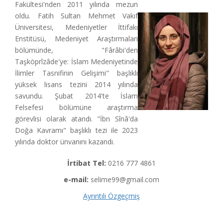
Fakültesi'nden 2011 yılında mezun
oldu. Fatih Sultan Mehmet Vakıf
Üniversitesi, Medeniyetler İttifakı
Enstitüsü, Medeniyet Araştırmaları
bölümünde, "Fârâbi'den
Taşköprîzâde'ye: İslam Medeniyetinde
İlimler Tasnifinin Gelişimi" başlıklı
yüksek lisans tezini 2014 yılında
savundu. Şubat 2014'te İslam
Felsefesi bölümüne araştırma
görevlisi olarak atandı. "İbn Sînâ'da
Doğa Kavramı" başlıklı tezi ile 2023
yılında doktor ünvanını kazandı.
İrtibat Tel:
0216 777 4861
e-mail:
selime99@gmail.com
Ayrıntılı Özgeçmiş