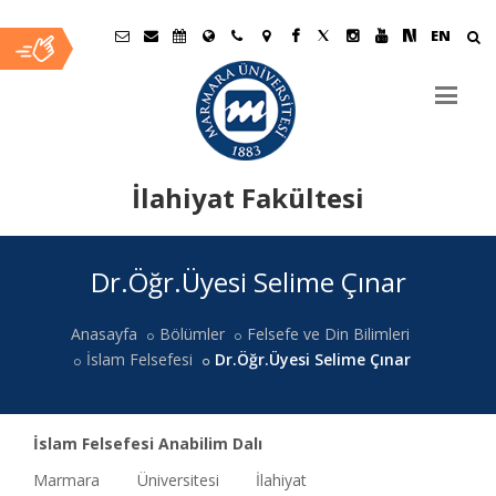
EN
İlahiyat Fakültesi
Ana
Dr.Öğr.Üyesi Selime Çınar
İçerik
Anasayfa
Bölümler
Felsefe ve Din Bilimleri
İslam Felsefesi
Dr.Öğr.Üyesi Selime Çınar
İslam Felsefesi Anabilim Dalı
Marmara Üniversitesi İlahiyat