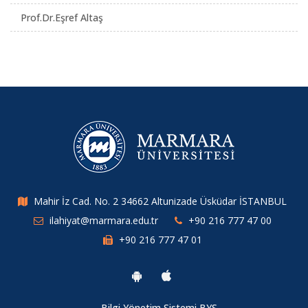
Prof.Dr.Eşref Altaş
Mahir İz Cad. No. 2 34662 Altunizade Üsküdar İSTANBUL
ilahiyat@marmara.edu.tr
+90 216 777 47 00
+90 216 777 47 01
Bilgi Yönetim Sistemi BYS