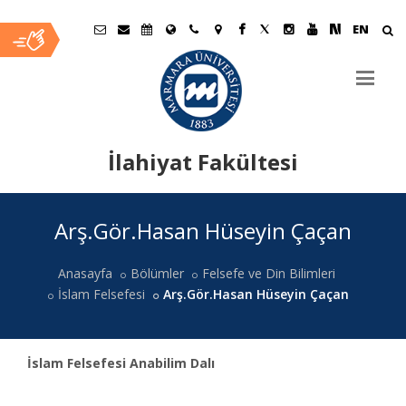
EN
İlahiyat Fakültesi
Ana
Arş.Gör.Hasan Hüseyin Çaçan
İçerik
Anasayfa
Bölümler
Felsefe ve Din Bilimleri
İslam Felsefesi
Arş.Gör.Hasan Hüseyin Çaçan
İslam Felsefesi Anabilim Dalı