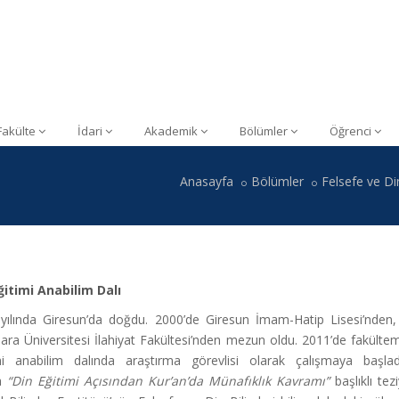
Fakülte
İdari
Akademik
Bölümler
Öğrenci
Anasayfa
Bölümler
Felsefe ve Din
ğitimi Anabilim Dalı
yılında Giresun’da doğdu. 2000’de Giresun İmam-Hatip Lisesi’nden,
ra Üniversitesi İlahiyat Fakültesi’nden mezun oldu. 2011’de fakültem
mi anabilim dalında araştırma görevlisi olarak çalışmaya başla
da
“Din Eğitimi Açısından Kur’an’da Münafıklık Kavramı”
başlıklı tez