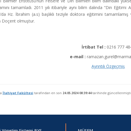
 Bilimler Enstitüsü’nün Felsefe ve Din Bilimleri bilim dalındaki yüks
mını tamamladı. 2011 yılı itibariyle aynı bilim dalında “Din Eğitimi 
n’da Hz. İbrahim (a.s) başlıklı teziyle doktora eğitimini tamamlamış
da Doçent olmuştur.
İrtibat Tel :
0216 777 48
e-mail :
ramazan.gurel@marmar
Ayrıntılı Özgeçmiş
fa
İlahiyat Fakültesi
tarafından en son
24.05.2024 08:39:44
tarihinde güncellenmişti
gi Yönetim Sistemi BYS
MÜSEM