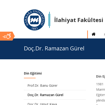
İlahiyat Fakültesi
Ana
Doç.Dr. Ramazan Gürel
İçerik
Din Eğitimi
Din E
1981 
Prof.Dr. Banu Gürer
Marma
Doç.Dr. Ramazan Gürel
Eğiti
yılın
Doç.Dr. Umut Kaya