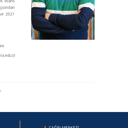
ek lisans
Açısından
 ve 2021
44
a.edu.tr
r.
ÇAĞRI MERKEZİ