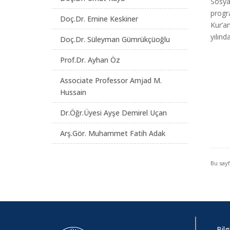
Sosyal
progra
Doç.Dr. Emine Keskiner
Kur’a
yılın
Doç.Dr. Süleyman Gümrükçüoğlu
Prof.Dr. Ayhan Öz
Associate Professor Amjad M.
Hussain
Dr.Öğr.Üyesi Ayşe Demirel Uçan
Arş.Gör. Muhammet Fatih Adak
Bu say
Bil