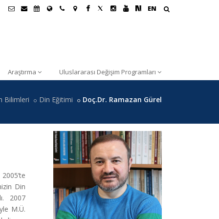
EN
Araştırma
Uluslararası Değişim Programları
 Bilimleri
Din Eğitimi
Doç.Dr. Ramazan Gürel
 2005’te
izin Din
dı. 2007
iyle M.Ü.