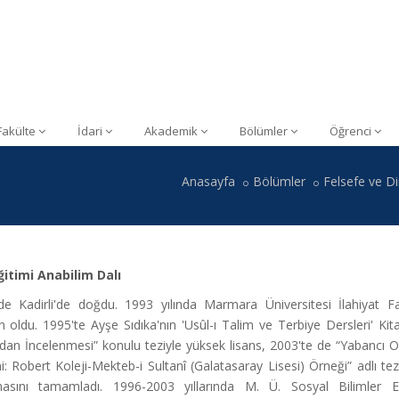
Fakülte
İdari
Akademik
Bölümler
Öğrenci
Anasayfa
Bölümler
Felsefe ve Di
ğitimi Anabilim Dalı
de Kadirli'de doğdu. 1993 yılında Marmara Üniversitesi İlahiyat Fa
 oldu. 1995'te Ayşe Sıdıka'nın 'Usûl-ı Talim ve Terbiye Dersleri' Kita
ndan İncelenmesi” konulu teziyle yüksek lisans, 2003'te de “Yabancı O
i: Robert Koleji-Mekteb-i Sultanî (Galatasaray Lisesi) Örneği” adlı te
masını tamamladı. 1996-2003 yıllarında M. Ü. Sosyal Bilimler En