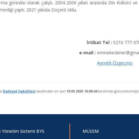
rma görevlisi olarak çalıştı. 2004-2006 yılları arasında Din Kültürü ve 
enliği yaptı. 2021 yılında Doçent oldu.
İrtibat Tel :
0216 777 47
e-mail :
eminekeskiner@gmai
Ayrıntılı Özgeçmiş
fa
İlahiyat Fakültesi
tarafından en son
19.03.2025 16:00:44
tarihinde güncellenmişti
gi Yönetim Sistemi BYS
MÜSEM