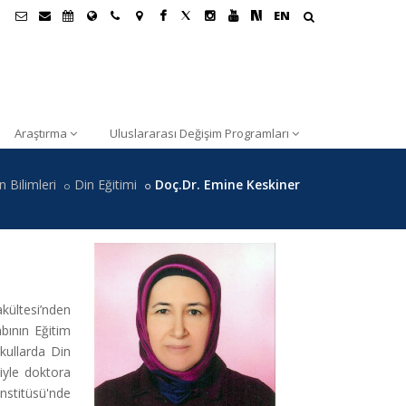
EN
Araştırma
Uluslararası Değişim Programları
n Bilimleri
Din Eğitimi
Doç.Dr. Emine Keskiner
kültesi’nden
bının Eğitim
kullarda Din
ziyle doktora
stitüsü'nde