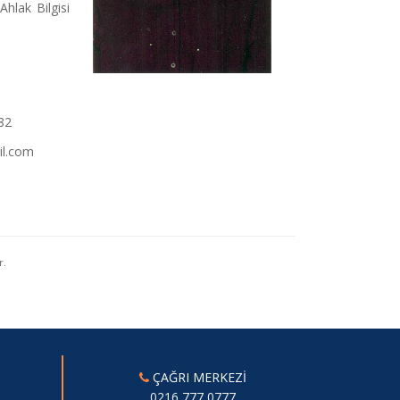
Ahlak Bilgisi
82
l.com
r.
ÇAĞRI MERKEZİ
0216 777 0777