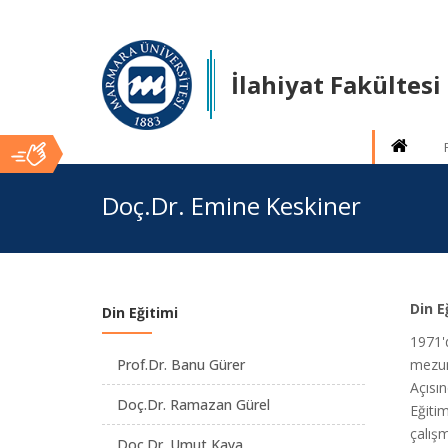
İlahiyat Fakültesi
Ana
Doç.Dr. Emine Keskiner
İçerik
Din E
Din Eğitimi
1971'
Prof.Dr. Banu Gürer
mezun
Açısı
Doç.Dr. Ramazan Gürel
Eğitim
çalış
Doç.Dr. Umut Kaya