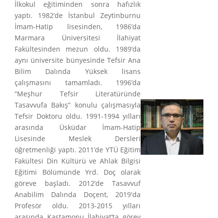
İlkokul eğitiminden sonra hafızlık
yaptı. 1982’de İstanbul Zeytinburnu
İmam-Hatip lisesinden, 1986’da
Marmara Üniversitesi İlahiyat
Fakültesinden mezun oldu. 1989’da
aynı üniversite bünyesinde Tefsir Ana
Bilim Dalında Yüksek lisans
çalışmasını tamamladı. 1996’da
“Meşhur Tefsir Literatüründe
Tasavvufa Bakış” konulu çalışmasıyla
Tefsir Doktoru oldu. 1991-1994 yılları
arasında Üsküdar İmam-Hatip
Lisesinde Meslek Dersleri
öğretmenliği yaptı. 2011’de YTÜ Eğitim
Fakültesi Din Kültürü ve Ahlak Bilgisi
Eğitimi Bölümünde Yrd. Doç olarak
göreve başladı. 2012’de Tasavvuf
Anabilim Dalında Doçent, 2019'da
Profesör oldu. 2013-2015 yılları
arasında Kastamonu İlahiyat’ta görev