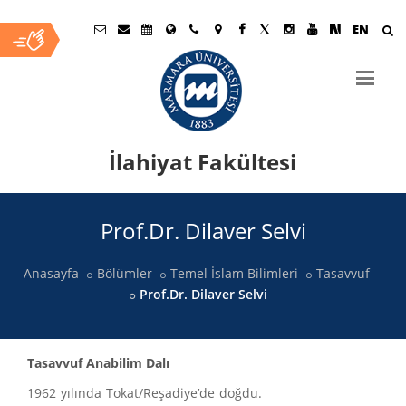
EN
İlahiyat Fakültesi
Ana
Prof.Dr. Dilaver Selvi
İçerik
Anasayfa
Bölümler
Temel İslam Bilimleri
Tasavvuf
Prof.Dr. Dilaver Selvi
Tasavvuf Anabilim Dalı
1962 yılında Tokat/Reşadiye’de doğdu.