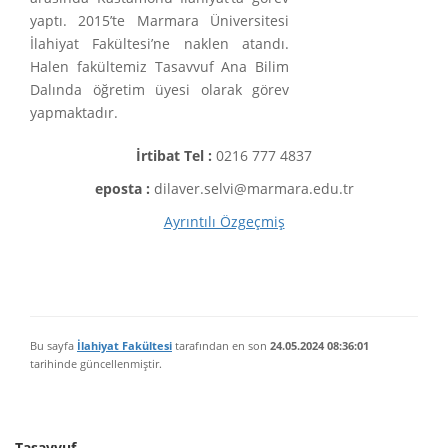
yaptı. 2015’te Marmara Üniversitesi
İlahiyat Fakültesi’ne naklen atandı.
Halen fakültemiz Tasavvuf Ana Bilim
Dalında öğretim üyesi olarak görev
yapmaktadır.
İrtibat Tel :
0216 777 4837
eposta :
dilaver.selvi@marmara.edu.tr
Ayrıntılı Özgeçmiş
Bu sayfa
İlahiyat Fakültesi
tarafından en son
24.05.2024 08:36:01
tarihinde güncellenmiştir.
Tasavvuf