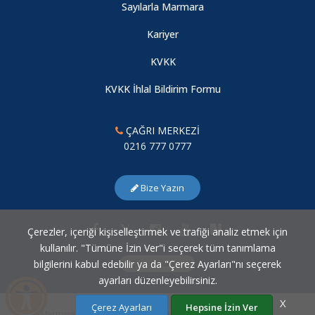
Sayılarla Marmara
Kariyer
KVKK
KVKK İhlal Bildirim Formu
ÇAĞRI MERKEZİ
0216 777 0777
Bize Yazın
Çerezler, içeriği kişiselleştirmek ve trafiği analiz etmek için
kullanılır. "Tümüne İzin Ver"i seçerek tüm tanımlama
bilgilerini kabul edebilir ya da "Çerez Ayarları"nı seçerek
Çerez Ayarları
ayarları düzenleyebilirsiniz.
X
Çerez Ayarları
Hepsine İzin Ver
Marmara Üniversitesi Bilgi İşlem Daire Başkanlığı © 2007 - 2026