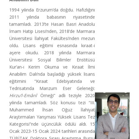
1994 yılında Erzurum’da doğdu. Hafızlığını
2011 yılında babasının riyasetinde
tamamladı. 2013’te Hasan Basri Anadolu
İmam Hatip Lisesi’nden, 2018’de Marmara
Üniversitesi İlahiyat Fakültesi’nden mezun
oldu. Lisans eğitimi esnasında kıraat-i
aşere okudu. 2018 yılında Marmara
Üniversitesi Sosyal Bilimler Enstitüsü
Kur’an-ı Kerim Okuma ve Kıraat İlmi
Anabilim Dalı’nda başladığı yüksek lisans
eğitimini “Kıraat Edebiyatında ve
Tedrisatında Manzum Eser Geleneği:
Hirzu’l-Emânî
Örneği” adlı teziyle 2020
yılında tamamladı. Söz konusu tezi “III.
Muhammed İhsan Oğuz İlahiyat
Araştırmaları Yarışması Yüksek Lisans Tez
Kategorisi”nde üçüncülük ödülü aldı. 15
Ocak 2023-15 Ocak 2024 tarihleri arasında
TÜBİTAK Doktora Sırası Araştırma Bursu