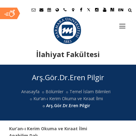
EN
İlahiyat Fakültesi
Ana
Arş.Gör.Dr.Eren Pilgir
İçerik
Anasayfa
Bölümler
Temel İslam Bilimleri
Kur’an-ı Kerim Okuma ve Kıraat İlmi
Arş.Gör.Dr.Eren Pilgir
Kur’an-ı Kerim Okuma ve Kıraat İlmi
Anabilim Dalı