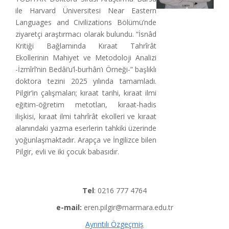
ile Harvard Üniversitesi Near Eastern
Languages and Civilizations Bölümü’nde
ziyaretçi araştırmacı olarak bulundu. “İsnâd
Kritiği Bağlamında Kıraat Tahrîrât
Ekollerinin Mahiyet ve Metodoloji Analizi
-İzmîrî’nin Bedâi‘u’l-burhân’ı Örneği-” başlıklı
doktora tezini 2025 yılında tamamladı.
Pilgir’in çalışmaları; kıraat tarihi, kıraat ilmi
eğitim-öğretim metotları, kıraat-hadis
ilişkisi, kıraat ilmi tahrîrât ekolleri ve kıraat
alanındaki yazma eserlerin tahkiki üzerinde
yoğunlaşmaktadır. Arapça ve İngilizce bilen
Pilgir, evli ve iki çocuk babasıdır.
Tel
: 0216 777 4764
e-mail:
eren.pilgir@marmara.edu.tr
Ayrıntılı Özgeçmiş