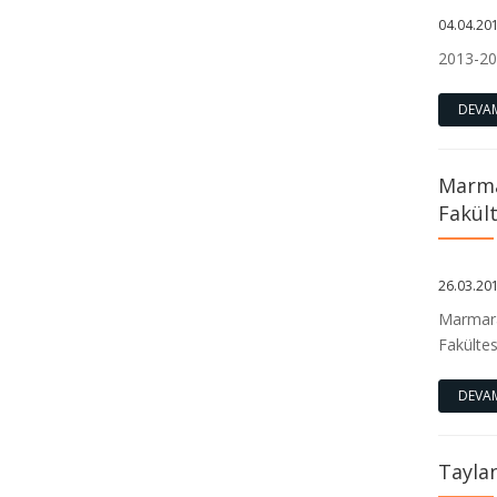
04.04.20
Fakültemiz yurt dışı yaz eğitim
2013-20
programı
DEVA
Marmara Üniversitesi İlahiyat
Fakültesi Vakfı, başarılı öğrencilerimizi
desteklemeye bu yıl da devam ediyor.
Marma
Fakült
Fakültemizde 2025-2026 Akademik
Yılı Mezuniyet Töreni Gerçekleştirildi.
26.03.20
Marmara 
TERCİHİNİZ MARMARA İLAHİYAT
Fakültes
OLSUN... YOLUNUZ AÇIK OLSUN..
DEVA
Taylan