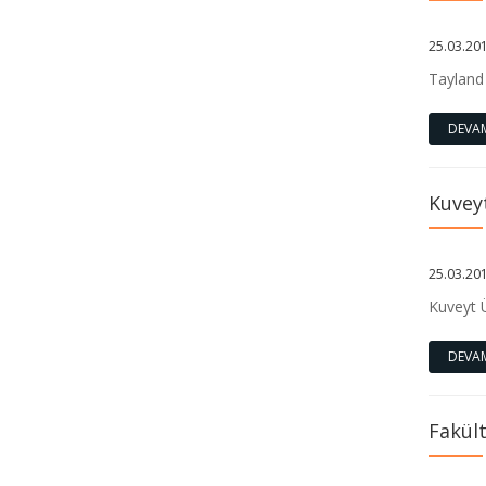
25.03.20
Tayland 
DEVA
Kuveyt
25.03.20
Kuveyt Ü
DEVA
Fakült