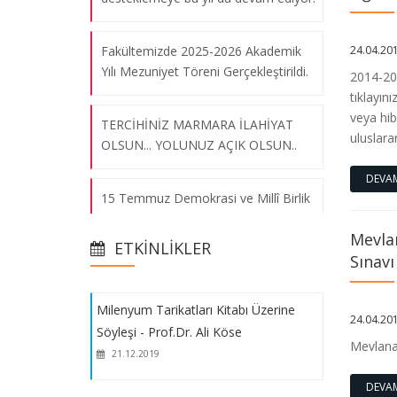
Fakültemizde 2025-2026 Akademik
24.04.20
Yılı Mezuniyet Töreni Gerçekleştirildi.
2014-201
tıklayını
veya hib
TERCİHİNİZ MARMARA İLAHİYAT
uluslara
OLSUN... YOLUNUZ AÇIK OLSUN..
DEVA
15 Temmuz Demokrasi ve Millî Birlik
Milenyum Tarikatları Kitabı Üzerine
Günü Anma Etkinlikleri kapsamında
Söyleşi - Prof.Dr. Ali Köse
Mevlan
Fakültemiz Kültür Merkezi Fuaye
21.12.2019
ETKINLIKLER
alanında "15 Temmuz Fotoğraf
Sınavı
Sergisi" düzenlenmiştir.
Milenyum Tarikatları Kitabı Üzerine
24.04.20
Söyleşi - Prof.Dr. Ali Köse
Sanat Atölyeleri Yıl Sonu Sergimiz,
Mevlana 
Marmara Üniversitesi İlahiyat
21.12.2019
Fakültesi Türk İslâm Sanatları Sergi
DEVA
Salonu'nda açılmıştır.