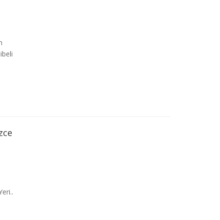
n
ibeli
zce
eri..