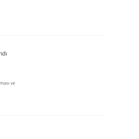
ndı
şması ve