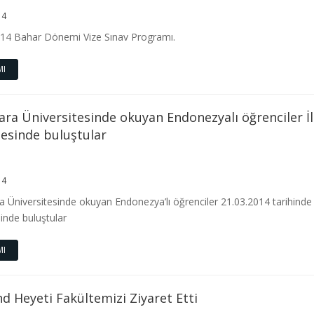
14
14 Bahar Dönemi Vize Sınav Programı.
MI
ra Üniversitesinde okuyan Endonezyalı öğrenciler İl
esinde buluştular
14
Üniversitesinde okuyan Endonezya’lı öğrenciler 21.03.2014 tarihinde 
inde buluştular
MI
d Heyeti Fakültemizi Ziyaret Etti