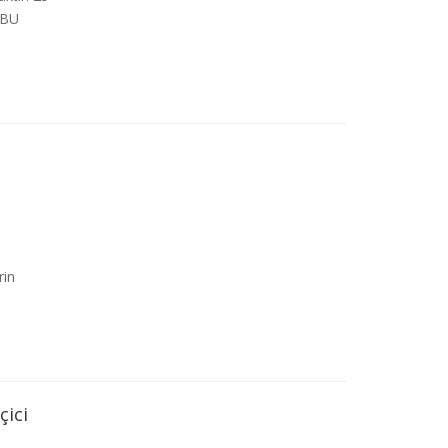
 BU
l
rin
çici