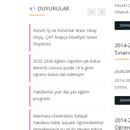
NİSAN 
Kur’ân-ı Kerim’i Güzel Okuma
DUYURULAR
SINAVA 
Yarışması Türkiye Finali”
DEVA
Kurum İçi ve Kurumlar Arası Yatay
Geçiş, ÇAP Arapça Muafiyet Sınavı
Duyurusu
2014-2
Sınavı
2025-2026 Eğitim-Öğretim yılı Bahar
dönemi sonucu yüzde 10'a giren
24.04.20
öğrenci listesi ilan edilmiştir.
2014-201
Listesi.
Fakültemiz yurt dışı yaz eğitim
programı
DEVA
Marmara Üniversitesi İlahiyat
2014-2
Fakültesi Vakfı, başarılı öğrencilerimizi
Öğrenc
desteklemeye bu yıl da devam ediyor.