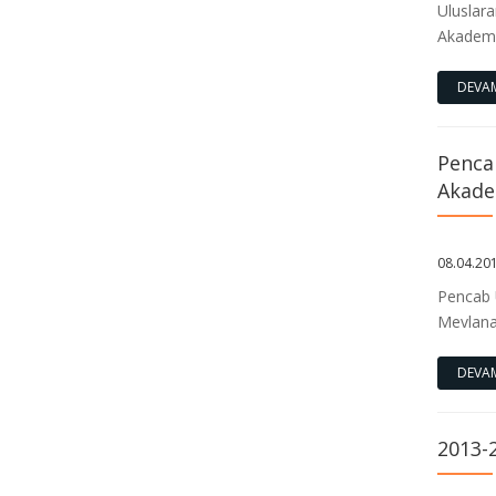
Uluslara
Akademik
2026 Yılı Üniversiteler Arası Kur’ân-ı
Kerîm’i Güzel Okuma Yarışması
DEVA
Türkiye Finali Marmara İlahiyat’ta
Gerçekleştirildi.
Pencab
2026 Yılı Üniversiteler Arası “Erkekler
Akadem
Kur’ân-ı Kerim’i Güzel Okuma
Yarışması Türkiye Finali”
08.04.20
Pencab Ü
Kurum İçi ve Kurumlar Arası Yatay
Mevlana
Geçiş, ÇAP Arapça Muafiyet Sınavı
Duyurusu
DEVA
2025-2026 Eğitim-Öğretim yılı Bahar
dönemi sonucu yüzde 10'a giren
2013-
öğrenci listesi ilan edilmiştir.