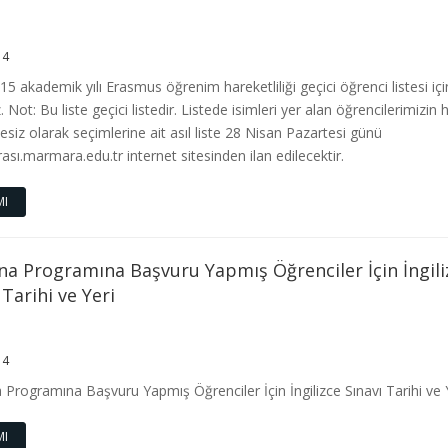
14
5 akademik yılı Erasmus öğrenim hareketliliği geçici öğrenci listesi içi
z. Not: Bu liste geçici listedir. Listede isimleri yer alan öğrencilerimizin h
esiz olarak seçimlerine ait asıl liste 28 Nisan Pazartesi günü
rası.marmara.edu.tr internet sitesinden ilan edilecektir.
MI
a Programına Başvuru Yapmış Öğrenciler İçin İngili
 Tarihi ve Yeri
14
Programına Başvuru Yapmış Öğrenciler İçin İngilizce Sınavı Tarihi ve Y
MI