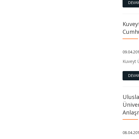
DEVA
2025-2026 Bahar Dönemi Final Sınav
Programımız İlan edilmiştir.
Kuvey
Cumhu
Marmara Üniversitesi İlahiyat
Fakültesi Futbol Turnuvası
Tamamlandı.
09.04.20
Kuveyt Ü
Marmara İlahiyat’ta Türk Musikisi
Dinletisi
DEVA
Marmara Üniversitesi İlahiyat
Ulusla
Fakültesi XVI. Öğrenci Sempozyumu
Üniver
Anlaş
Fakültemizde "Qirāʾāt Studies in East
and West: A 3rd-Year Student" başlıklı
sempozyum gerçekleştirildi.
08.04.20