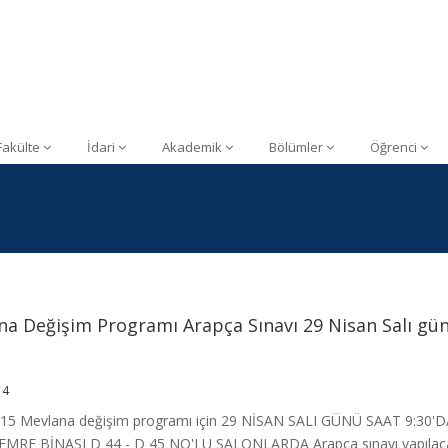
Fakülte
İdari
Akademik
Bölümler
Öğrenci
na Değişim Programı Arapça Sınavı 29 Nisan Salı gü
14
15 Mevlana değişim programı için 29 NİSAN SALI GÜNÜ SAAT 9:30'D
MRE BİNASI D 44 - D 45 NO'LU SALONLARDA Arapça sınavı yapılacak