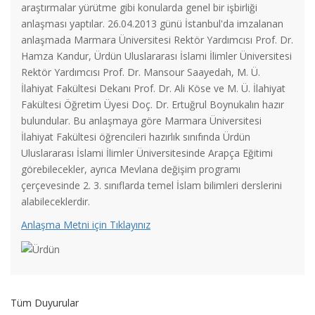
araştırmalar yürütme gibi konularda genel bir işbirliği
anlaşması yaptılar. 26.04.2013 günü İstanbul'da imzalanan
anlaşmada Marmara Üniversitesi Rektör Yardımcısı Prof. Dr.
Hamza Kandur, Ürdün Uluslararası İslami İlimler Üniversitesi
Rektör Yardımcısı Prof. Dr. Mansour Saayedah, M. Ü.
İlahiyat Fakültesi Dekanı Prof. Dr. Ali Köse ve M. Ü. İlahiyat
Fakültesi Öğretim Üyesi Doç. Dr. Ertuğrul Boynukalın hazır
bulundular. Bu anlaşmaya göre Marmara Üniversitesi
İlahiyat Fakültesi öğrencileri hazırlık sınıfında Ürdün
Marmara Üniversitesi İlahiyat Fakültesi Futbol Turnuvası
Uluslararası İslami İlimler Üniversitesinde Arapça Eğitimi
Tamamlandı.
görebilecekler, ayrıca Mevlana değişim programı
çerçevesinde 2. 3. sınıflarda temel İslam bilimleri derslerini
Marmara İlahiyat’ta Türk Musikisi Dinletisi
alabileceklerdir.
Anlaşma Metni için Tıklayınız
Marmara Üniversitesi İlahiyat Fakültesi XVI. Öğrenci
Sempozyumu
Fakültemizde "Qirāʾāt Studies in East and West: A 3rd-Year
Tüm Duyurular
Student" başlıklı sempozyum gerçekleştirildi.