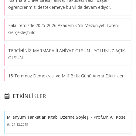
Marmara Üniversitesi İlahiyat Fakültesi Vakfı, başarılı
öğrencilerimizi desteklemeye bu yıl da devam ediyor.
Fakültemizde 2025-2026 Akademik Yılı Mezuniyet Töreni
Gerçekleştirildi.
TERCİHİNİZ MARMARA İLAHİYAT OLSUN... YOLUNUZ AÇIK
OLSUN..
15 Temmuz Demokrasi ve Millî Birlik Günü Anma Etkinlikleri
kapsamında Fakültemiz Kültür Merkezi Fuaye alanında "15
Milenyum Tarikatları Kitabı Üzerine Söyleşi - Prof.Dr. Ali Köse
Temmuz Fotoğraf Sergisi" düzenlenmiştir.
21.12.2019
ETKINLIKLER
Sanat Atölyeleri Yıl Sonu Sergimiz, Marmara Üniversitesi
İlahiyat Fakültesi Türk İslâm Sanatları Sergi Salonu'nda
Milenyum Tarikatları Kitabı Üzerine Söyleşi - Prof.Dr. Ali Köse
açılmıştır.
21.12.2019