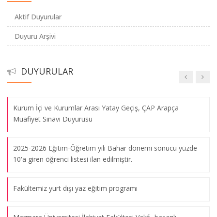
Aktif Duyurular
2026 Yılı Üniversiteler Arası Kur’ân-ı Kerîm’i Güzel Okuma
Duyuru Arşivi
Yarışması Türkiye Finali Marmara İlahiyat’ta Gerçekleştirildi.
2026 Yılı Üniversiteler Arası “Erkekler Kur’ân-ı Kerim’i Güzel
DUYURULAR
Okuma Yarışması Türkiye Finali”
Kurum İçi ve Kurumlar Arası Yatay Geçiş, ÇAP Arapça
Muafiyet Sınavı Duyurusu
2025-2026 Eğitim-Öğretim yılı Bahar dönemi sonucu yüzde
10'a giren öğrenci listesi ilan edilmiştir.
Fakültemiz yurt dışı yaz eğitim programı