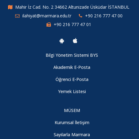
2025-2026 Bahar Dönemi Bütünleme Sınav Programımız ilan
Mahir İz Cad. No. 2 34662 Altunizade Üsküdar İSTANBUL
edilmiştir.
ilahiyat@marmara.edu.tr
+90 216 777 47 00
+90 216 777 47 01
Arapça Muafiyet Sınav Duyurusu
2025-2026 Bahar Dönemi Final Sınav Programımız İlan
Bilgi Yönetim Sistemi BYS
edilmiştir.
Akademik E-Posta
Marmara Üniversitesi İlahiyat Fakültesi Futbol Turnuvası
Öğrenci E-Posta
Tamamlandı.
Yemek Listesi
Marmara İlahiyat’ta Türk Musikisi Dinletisi
MÜSEM
Marmara Üniversitesi İlahiyat Fakültesi XVI. Öğrenci
Kurumsal İletişim
Sempozyumu
Sayılarla Marmara