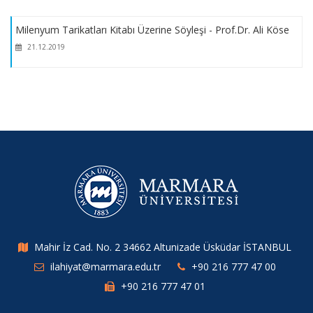
Sanat Atölyeleri Yıl Sonu Sergimiz, Marmara Üniversitesi
İlahiyat Fakültesi Türk İslâm Sanatları Sergi Salonu'nda
Milenyum Tarikatları Kitabı Üzerine Söyleşi - Prof.Dr. Ali Köse
açılmıştır.
21.12.2019
Marmara Üniversitesi İlahiyat Fakültesi Sanat Atölyeleri Yıl
Milenyum Tarikatları Kitabı Üzerine Söyleşi - Prof.Dr. Ali Köse
Sonu Sergisi
21.12.2019
2025-2026 Mezuniyet Töreni
Fakültemiz Akademisyenlerinin Viyana'da Uluslararası
Sempozyuma Katılımı
2025-2026 Bahar Dönemi Bütünleme Sınav Programımız ilan
Mahir İz Cad. No. 2 34662 Altunizade Üsküdar İSTANBUL
edilmiştir.
ilahiyat@marmara.edu.tr
+90 216 777 47 00
+90 216 777 47 01
Arapça Muafiyet Sınav Duyurusu