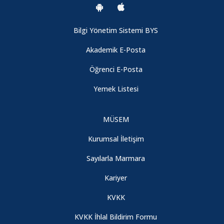
2025-2026 Bahar Dönemi Final Sınav Programımız İlan
Bilgi Yönetim Sistemi BYS
edilmiştir.
Akademik E-Posta
Marmara Üniversitesi İlahiyat Fakültesi Futbol Turnuvası
Öğrenci E-Posta
Tamamlandı.
Yemek Listesi
Marmara İlahiyat’ta Türk Musikisi Dinletisi
MÜSEM
Marmara Üniversitesi İlahiyat Fakültesi XVI. Öğrenci
Kurumsal İletişim
Sempozyumu
Sayılarla Marmara
Fakültemizde "Qirāʾāt Studies in East and West: A 3rd-Year
Kariyer
Student" başlıklı sempozyum gerçekleştirildi.
KVKK
2026 Yılı Üniversiteler Arası Kur’ân-ı Kerîm’i Güzel Okuma
KVKK İhlal Bildirim Formu