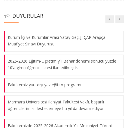
2026 Yılı Üniversiteler Arası “Erkekler Kur’ân-ı Kerim’i Güzel
DUYURULAR
Okuma Yarışması Türkiye Finali”
Kurum İçi ve Kurumlar Arası Yatay Geçiş, ÇAP Arapça
Muafiyet Sınavı Duyurusu
2025-2026 Eğitim-Öğretim yılı Bahar dönemi sonucu yüzde
10'a giren öğrenci listesi ilan edilmiştir.
Fakültemiz yurt dışı yaz eğitim programı
Marmara Üniversitesi İlahiyat Fakültesi Vakfı, başarılı
öğrencilerimizi desteklemeye bu yıl da devam ediyor.
Fakültemizde 2025-2026 Akademik Yılı Mezuniyet Töreni