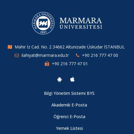
2025-2026 Mezuniyet Töreni
Fakültemiz Akademisyenlerinin Viyana'da Uluslararası
Sempozyuma Katılımı
2025-2026 Bahar Dönemi Bütünleme Sınav Programımız ilan
Mahir İz Cad. No. 2 34662 Altunizade Üsküdar İSTANBUL
edilmiştir.
ilahiyat@marmara.edu.tr
+90 216 777 47 00
+90 216 777 47 01
Arapça Muafiyet Sınav Duyurusu
2025-2026 Bahar Dönemi Final Sınav Programımız İlan
Bilgi Yönetim Sistemi BYS
edilmiştir.
Akademik E-Posta
Marmara Üniversitesi İlahiyat Fakültesi Futbol Turnuvası
Öğrenci E-Posta
Tamamlandı.
Yemek Listesi