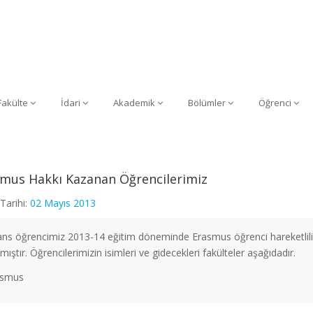
Fakülte
İdari
Akademik
Bölümler
Öğrenci
mus Hakkı Kazanan Öğrencilerimiz
Tarihi:
02 Mayıs 2013
sans öğrencimiz 2013-14 eğitim döneminde Erasmus öğrenci hareketlil
ıştır. Öğrencilerimizin isimleri ve gidecekleri fakülteler aşağıdadır.