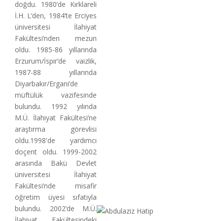
doğdu. 1980’de Kırklareli
İ.H. L’den, 1984’te Erciyes
üniversitesi İlahiyat
Fakültesi’nden mezun
oldu. 1985-86 yıllarında
Erzurum/İspir’de vaizlik,
1987-88 yıllarında
Diyarbakır/Ergani’de
müftülük vazifesinde
bulundu. 1992 yılında
M.Ü. İlahiyat Fakültesi’ne
araştırma görevlisi
oldu.1998'de yardımcı
doçent oldu. 1999-2002
arasında Bakü Devlet
üniversitesi İlahiyat
Fakültesi’nde misafir
öğretim üyesi sıfatıyla
bulundu. 2002’de M.Ü.
İlahiyat Fakültesindeki