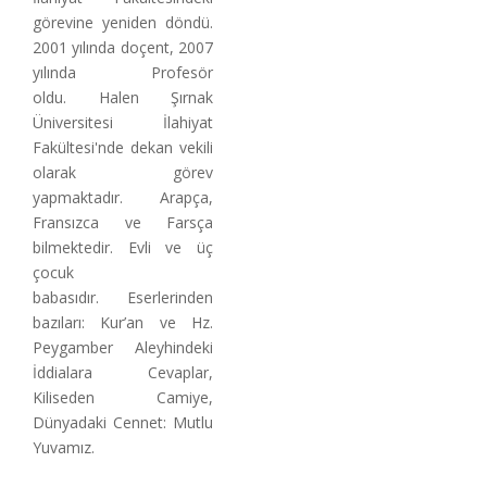
görevine yeniden döndü.
2001 yılında doçent, 2007
yılında Profesör
oldu. Halen Şırnak
Üniversitesi İlahiyat
Fakültesi'nde dekan vekili
olarak görev
yapmaktadır. Arapça,
Fransızca ve Farsça
bilmektedir. Evli ve üç
çocuk
babasıdır. Eserlerinden
bazıları: Kur’an ve Hz.
Peygamber Aleyhindeki
İddialara Cevaplar,
Kiliseden Camiye,
Dünyadaki Cennet: Mutlu
Yuvamız.