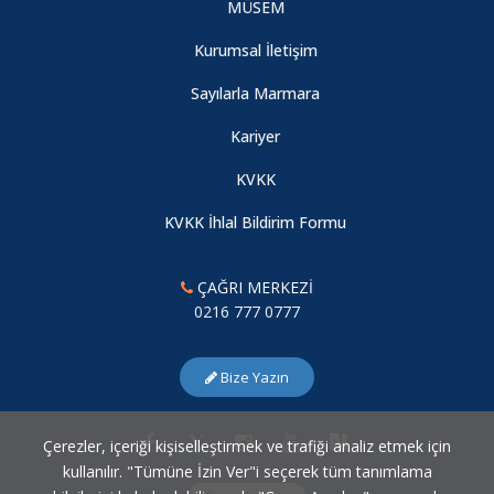
MÜSEM
Kurumsal İletişim
Sayılarla Marmara
Kariyer
KVKK
KVKK İhlal Bildirim Formu
ÇAĞRI MERKEZİ
0216 777 0777
Bize Yazın
Çerezler, içeriği kişiselleştirmek ve trafiği analiz etmek için
kullanılır. "Tümüne İzin Ver"i seçerek tüm tanımlama