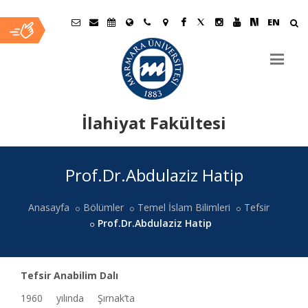
EN
İlahiyat Fakültesi
Ana
Prof.Dr.Abdulaziz Hatip
İçerik
Anasayfa
Bölümler
Temel İslam Bilimleri
Tefsir
Prof.Dr.Abdulaziz Hatip
Tefsir Anabilim Dalı
1960 yılında Şırnak’ta