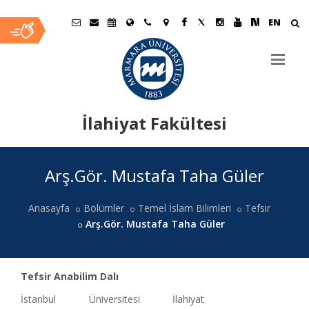
EN
İlahiyat Fakültesi
Ana
Arş.Gör. Mustafa Taha Güler
İçerik
Anasayfa
Bölümler
Temel İslam Bilimleri
Tefsir
Arş.Gör. Mustafa Taha Güler
Tefsir Anabilim Dalı
İstanbul Üniversitesi İlahiyat