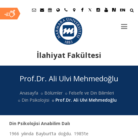
EN
İlahiyat Fakültesi
Ana
Prof.Dr. Ali Ulvi Mehmedoğlu
İçerik
Anasayfa
Bölümler
Felsefe ve Din Bilimleri
Din Psikolojisi
Prof.Dr. Ali Ulvi Mehmedoğlu
Din Psikolojisi Anabilim Dalı
1966 yılında Bayburt’ta doğdu. 1985’te