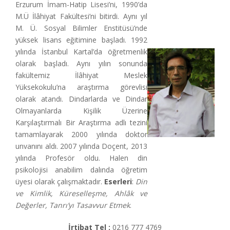
Erzurum İmam-Hatip Lisesi’ni, 1990’da
M.Ü İlâhiyat Fakültesi’ni bitirdi. Aynı yıl
M. Ü. Sosyal Bilimler Enstitüsü’nde
yüksek lisans eğitimine başladı. 1992
yılında İstanbul Kartal’da öğretmenlik
olarak başladı. Aynı yılın sonunda
fakültemiz İlâhiyat Meslek
Yüksekokulu’na araştırma görevlisi
olarak atandı. Dindarlarda ve Dindar
Olmayanlarda Kişilik Üzerine
Karşılaştırmalı Bir Araştırma adlı tezini
tamamlayarak 2000 yılında doktor
unvanını aldı. 2007 yılında Doçent, 2013
yılında Profesör oldu. Halen din
psikolojisi anabilim dalında öğretim
üyesi olarak çalışmaktadır.
Eserleri
:
Din
ve Kimlik, Küreselleşme, Ahlâk ve
Değerler, Tanrı’yı Tasavvur Etmek
.
İrtibat Tel :
0216 777 4769