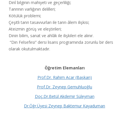
Dinî bilginin mahiyeti ve geçerliliği;
Tanrının varlığının delilleri;
Kötülük problemi;
Çeşitli tanrı tasavvurları ile tanrı-âlem ilişkisi;
Ateizmin görüş ve eleştirileri;
Dinin bilim, sanat ve ahlâk ile ilişkileri ele alınır.
“Din Felsefesi” dersi lisans programında zorunlu bir ders
olarak okutulmaktadır.
Öğretim Elemanları
Prof.Dr. Rahim Acar (Başkan)
Prof.Dr. Zeynep Gemuhluoğlu
Doç.Dr.Betül Akdemir Süleyman
Dr.Öğr.Üyesi Zeynep Baktemur Kayaduman